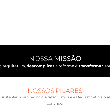
NOSSA
MISSÃO
à arquitetura,
descomplicar
a reforma e
transformar
so
NOSSOS
PILARES
 sustentar nosso negócio e fazer com que a Decorafit atinja o
contínuo.